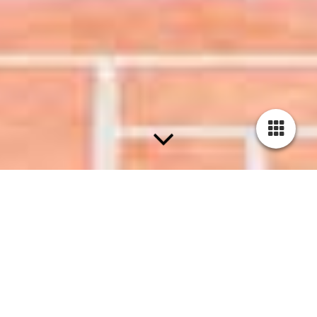
Huizen Sijsjesberg - Beethovenlaan
Uitbreiding en renovatie
jaren '50 villa Huizen